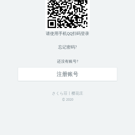
请使用手机QQ扫码登录
忘记密码?
还没有账号?
注册账号
さくら荘丨樱花庄
© 2020